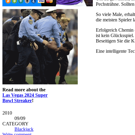
Pechsträhne. Sollten
So viele Male, erhal
die meisten Spieler 
Erfolgreich Chemin d
ist kein Glücksspie
Beseitigen Sie die 
Eine intelligente Te
Read more about the
Las Vegas 2024 Super
Bowl Streaker
!
2010
09
/09
CATEGORY
Blackjack
Write comment