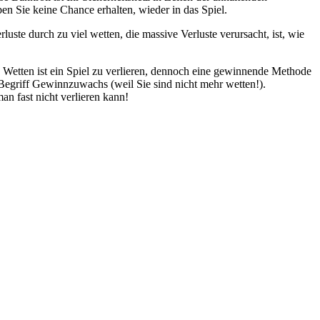
en Sie keine Chance erhalten, wieder in das Spiel.
luste durch zu viel wetten, die massive Verluste verursacht, ist, wie
n. Wetten ist ein Spiel zu verlieren, dennoch eine gewinnende Methode
 Begriff Gewinnzuwachs (weil Sie sind nicht mehr wetten!).
n fast nicht verlieren kann!