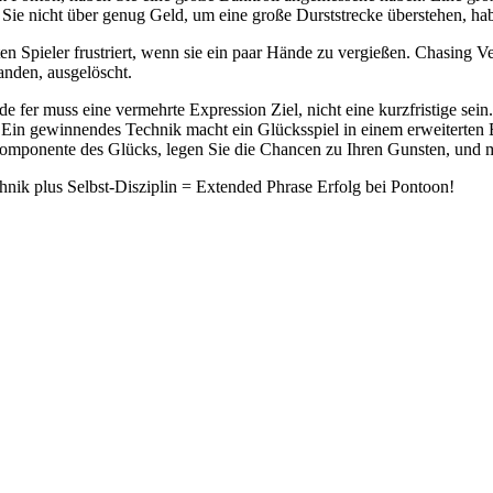
 Sie nicht über genug Geld, um eine große Durststrecke überstehen, hab
ten Spieler frustriert, wenn sie ein paar Hände zu vergießen. Chasing Ver
landen, ausgelöscht.
e fer muss eine vermehrte Expression Ziel, nicht eine kurzfristige sei
l. Ein gewinnendes Technik macht ein Glücksspiel in einem erweiterten
Komponente des Glücks, legen Sie die Chancen zu Ihren Gunsten, und ma
chnik plus Selbst-Disziplin = Extended Phrase Erfolg bei Pontoon!