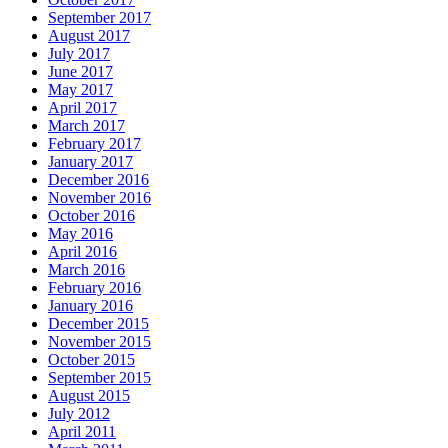
September 2017
August 2017
July 2017
June 2017
May 2017
April 2017
March 2017
February 2017
January 2017
December 2016
November 2016
October 2016
May 2016
April 2016
March 2016
February 2016
January 2016
December 2015
November 2015
October 2015
September 2015
August 2015
July 2012
April 2011