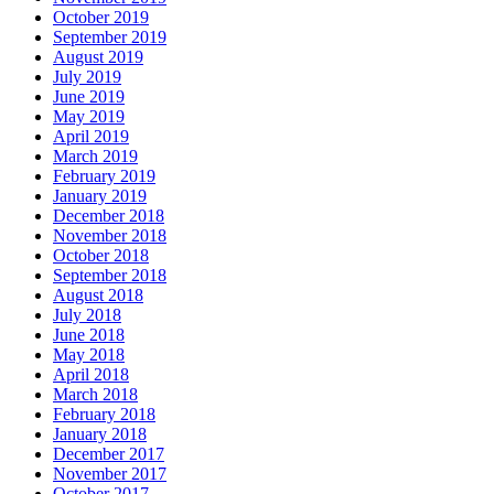
October 2019
September 2019
August 2019
July 2019
June 2019
May 2019
April 2019
March 2019
February 2019
January 2019
December 2018
November 2018
October 2018
September 2018
August 2018
July 2018
June 2018
May 2018
April 2018
March 2018
February 2018
January 2018
December 2017
November 2017
October 2017