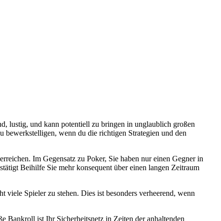
nd, lustig, und kann potentiell zu bringen in unglaublich großen
u bewerkstelligen, wenn du die richtigen Strategien und den
u erreichen. Im Gegensatz zu Poker, Sie haben nur einen Gegner in
stätigt Beihilfe Sie mehr konsequent über einen langen Zeitraum
ht viele Spieler zu stehen. Dies ist besonders verheerend, wenn
ankroll ist Ihr Sicherheitsnetz in Zeiten der anhaltenden