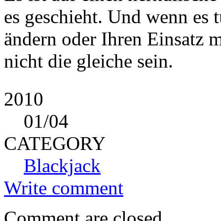
es geschieht. Und wenn es t
ändern oder Ihren Einsatz m
nicht die gleiche sein.
2010
01
/04
CATEGORY
Blackjack
Write comment
Comment are closed.