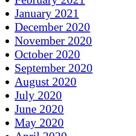
January 2021
December 2020
November 2020
October 2020
September 2020
August 2020
July 2020
June 2020
May 2020