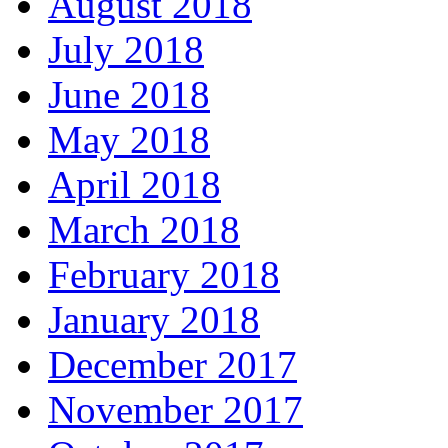
August 2018
July 2018
June 2018
May 2018
April 2018
March 2018
February 2018
January 2018
December 2017
November 2017