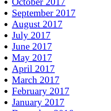
October 2017
September 2017
August 2017
July 2017
June 2017
May 2017
April 2017
March 2017
February 2017
January 2017