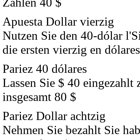
Zahlen 40 $
Apuesta Dollar vierzig
Nutzen Sie den 40-dólar l'S
die ersten vierzig en dólare
Pariez 40 dólares
Lassen Sie $ 40 eingezahlt 
insgesamt 80 $
Pariez Dollar achtzig
Nehmen Sie bezahlt Sie hab