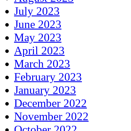
July 2023
June 2023
May 2023
April 2023
March 2023
February 2023
January 2023
December 2022
November 2022
October 2022