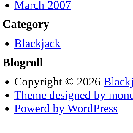
March 2007
Category
Blackjack
Blogroll
Copyright © 2026
Black
Theme designed by mono
Powerd by WordPress