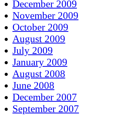
December 2009
November 2009
October 2009
August 2009
July 2009
January 2009
August 2008
June 2008
December 2007
September 2007