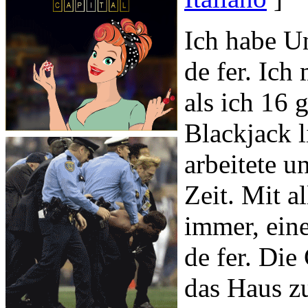
Ich habe U
de fer. Ich
als ich 16 
Blackjack l
arbeitete u
Zeit. Mit a
immer, ein
de fer. Die
das Haus z