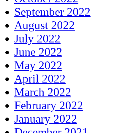
September 2022
August 2022
July 2022
June 2022
May 2022
April 2022
March 2022
February 2022
January 2022
December 2021