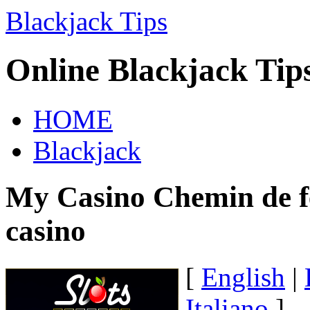
Blackjack Tips
Online Blackjack Tip
HOME
Blackjack
My Casino Chemin de fe
casino
[
English
|
Italiano
]