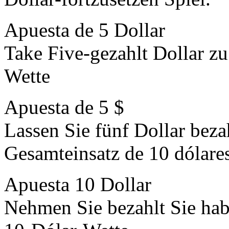
Apuesta de 5 Dollar
Take Five-gezahlt Dollar zu
Wette
Apuesta de 5 $
Lassen Sie fünf Dollar beza
Gesamteinsatz de 10 dólare
Apuesta 10 Dollar
Nehmen Sie bezahlt Sie habe