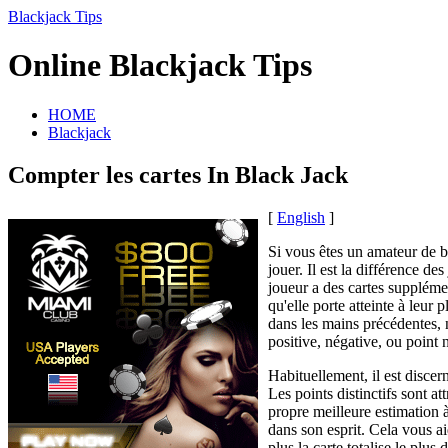
Blackjack Tips
Online Blackjack Tips
HOME
Blackjack
Compter les cartes In Black Jack
[
English
]
Si vous êtes un amateur de bl
jouer. Il est la différence d
joueur a des cartes supplémen
qu'elle porte atteinte à leur 
dans les mains précédentes, 
positive, négative, ou point 
Habituellement, il est discern
Les points distinctifs sont a
propre meilleure estimation à
dans son esprit. Cela vous a
plus la carte totalise le plu