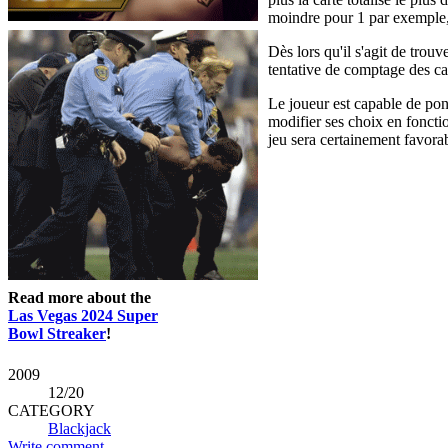
moindre pour 1 par exemple, 
Dès lors qu'il s'agit de trou
tentative de comptage des ca
Le joueur est capable de pond
modifier ses choix en fonctio
jeu sera certainement favorab
Read more about the
Las Vegas 2024 Super
Bowl Streaker
!
2009
12
/20
CATEGORY
Blackjack
Write comment