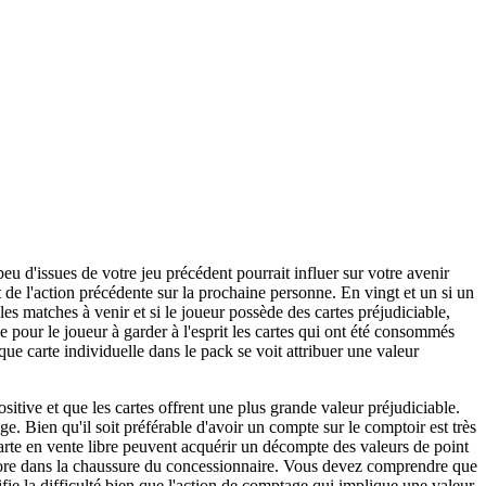
eu d'issues de votre jeu précédent pourrait influer sur votre avenir
et de l'action précédente sur la prochaine personne. En vingt et un si un
les matches à venir et si le joueur possède des cartes préjudiciable,
ile pour le joueur à garder à l'esprit les cartes qui ont été consommés
ue carte individuelle dans le pack se voit attribuer une valeur
ositive et que les cartes offrent une plus grande valeur préjudiciable.
ge. Bien qu'il soit préférable d'avoir un compte sur le comptoir est très
 carte en vente libre peuvent acquérir un décompte des valeurs de point
encore dans la chaussure du concessionnaire. Vous devez comprendre que
sifie la difficulté bien que l'action de comptage qui implique une valeur