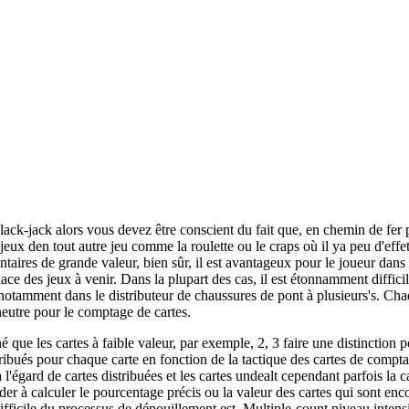
ack-jack alors vous devez être conscient du fait que, en chemin de fer p
es jeux den tout autre jeu comme la roulette ou le craps où il ya peu d'eff
taires de grande valeur, bien sûr, il est avantageux pour le joueur dans 
place des jeux à venir. Dans la plupart des cas, il est étonnamment diffic
notamment dans le distributeur de chaussures de pont à plusieurs's. Chaq
neutre pour le comptage de cartes.
é que les cartes à faible valeur, par exemple, 2, 3 faire une distinction p
ttribués pour chaque carte en fonction de la tactique des cartes de compta
 l'égard de cartes distribuées et les cartes undealt cependant parfois la
ider à calculer le pourcentage précis ou la valeur des cartes qui sont 
s difficile du processus de dépouillement est. Multiple-count niveau inten