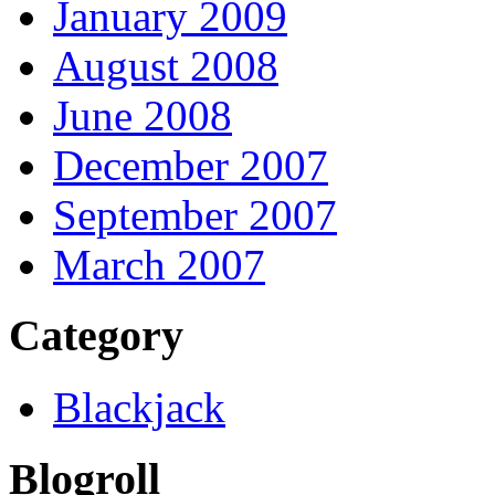
January 2009
August 2008
June 2008
December 2007
September 2007
March 2007
Category
Blackjack
Blogroll