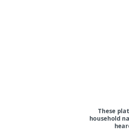
These pla
household na
hear