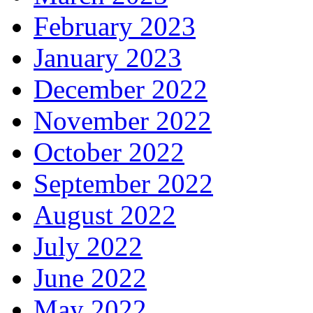
February 2023
January 2023
December 2022
November 2022
October 2022
September 2022
August 2022
July 2022
June 2022
May 2022