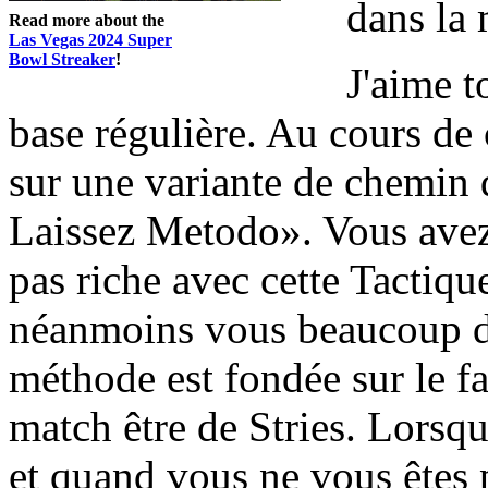
dans la 
Read more about the
Las Vegas 2024 Super
Bowl Streaker
!
J'aime t
base régulière. Au cours de 
sur une variante de chemin 
Laissez Metodo». Vous avez
pas riche avec cette Tactique
néanmoins vous beaucoup de
méthode est fondée sur le f
match être de Stries. Lorsq
et quand vous ne vous êtes 