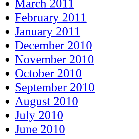
March 2011
February 2011
January 2011
December 2010
November 2010
October 2010
September 2010
August 2010
July 2010
June 2010