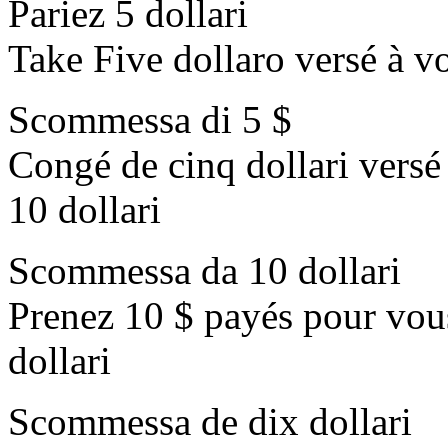
Pariez 5 dollari
Take Five dollaro versé à vou
Scommessa di 5 $
Congé de cinq dollari versé
10 dollari
Scommessa da 10 dollari
Prenez 10 $ payés pour vous,
dollari
Scommessa de dix dollari