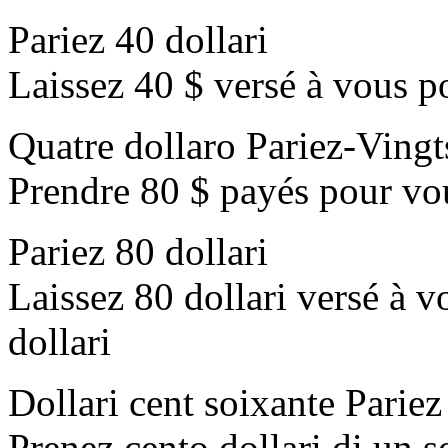
Pariez 40 dollari
Laissez 40 $ versé à vous p
Quatre dollaro Pariez-Vingt
Prendre 80 $ payés pour vous
Pariez 80 dollari
Laissez 80 dollari versé à 
dollari
Dollari cent soixante Pariez
Prenez cento dollari di un s