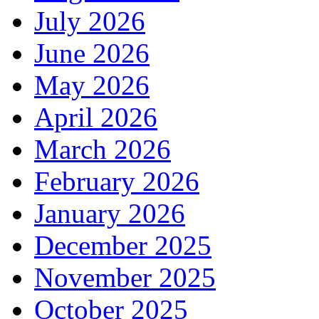
July 2026
June 2026
May 2026
April 2026
March 2026
February 2026
January 2026
December 2025
November 2025
October 2025