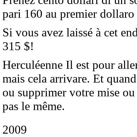
pari 160 au premier dollaro
Si vous avez laissé à cet en
315 $!
Herculéenne Il est pour aller
mais cela arrivare. Et quand
ou supprimer votre mise ou l
pas le même.
2009