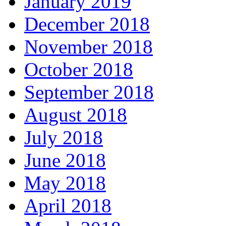
January 2019
December 2018
November 2018
October 2018
September 2018
August 2018
July 2018
June 2018
May 2018
April 2018